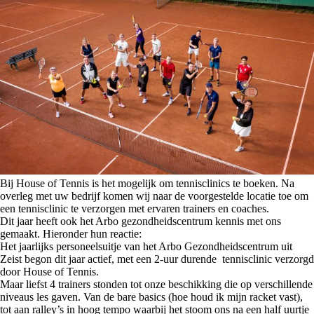
Bij House of Tennis is het mogelijk om tennisclinics te boeken. Na
overleg met uw bedrijf komen wij naar de voorgestelde locatie toe om
een tennisclinic te verzorgen met ervaren trainers en coaches.
Dit jaar heeft ook het Arbo gezondheidscentrum kennis met ons
gemaakt. Hieronder hun reactie:
Het jaarlijks personeelsuitje van het Arbo Gezondheidscentrum uit
Zeist begon dit jaar actief, met een 2-uur durende tennisclinic verzorgd
door House of Tennis.
Maar liefst 4 trainers stonden tot onze beschikking die op verschillende
niveaus les gaven. Van de bare basics (hoe houd ik mijn racket vast),
tot aan ralley’s in hoog tempo waarbij het stoom ons na een half uurtje