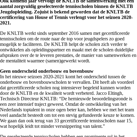
Ook komend jaar vervolgt de KNLTB de samenwerking met een
aantal zorgvuldig geselecteerde tennisscholen binnen de KNLTB
Jeugdopleiding. Zojuist is bekend geworden dat de KNLTB de
certificering van House of Tennis verlengt voor het seizoen 2020-
2021.
De KNLTB werkt sinds september 2016 samen met gecertificeerde
tennisscholen om de route naar de top voor jeugdspelers zo goed
mogelijk te faciliteren. De KNLTB helpt de scholen zich verder te
ontwikkelen als opleidingspartner en maakt met de scholen duidelijke
afspraken over de te leveren prestaties, de manier van samenwerken en
de mentaliteit waarmee (samen)gewerkt wordt.
Geen onderscheid onderbouw en bovenbouw
In het nieuwe seizoen 2020-2021 komt het onderscheid tussen de
onderbouw en bovenbouwscholen te vervallen. Dit heeft als voordeel
dat gecertificeerde scholen nog intensiever begeleid kunnen worden
door de KNLTB en de kwaliteit wordt verbeterd. Jacco Eltingh,
Technisch Directeur KNLTB: “De hernieuwde beoordelingsronde is
een zeer intensief traject geweest. Omdat de ontwikkeling van het
Nederlands toptalent in onze ogen beter kan, hebben we met het team
veel aandacht besteedt om tot een stevig gefundeerde keuze te komen.
We gaan dan ook terug van 33 gecertificeerde tennisscholen naar 15,
wat hopelijk leidt tot minder versnippering van talent.”
De geselecteerde tennisscholen hebben een prominente rol in het