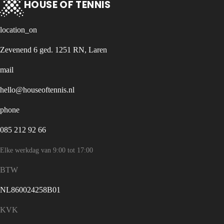
HOUSE OF TENNIS
location_on
Zevenend 6 ged. 1251 RN, Laren
mail
hello@houseoftennis.nl
phone
085 212 92 66
Elke werkdag van 9:00 tot 17:00
BTW
NL860024258B01
KVK