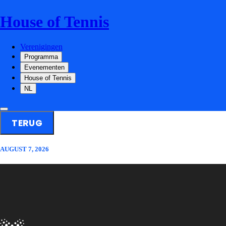
House of Tennis
Verenigingen
Programma
Evenementen
House of Tennis
NL
TERUG
AUGUST 7, 2026