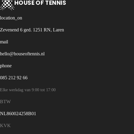
HOUSE OF TENNIS
location_on
Zevenend 6 ged. 1251 RN, Laren
mail
hello@houseoftennis.nl
phone
085 212 92 66
Elke werkdag van 9:00 tot 17:00
BTW
NL860024258B01
KVK