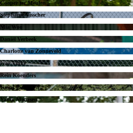
Cooper ter Meulen
Stephanie Visscher
Mia Woo
Daniël Verbeek
Charlotte van Zonneveld
Ivar Vinke
Rein Koenders
Julius Bult
Yanik Maarsen