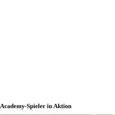
nsen
rel
-pro-academy
german
Academy-Spieler in Aktion